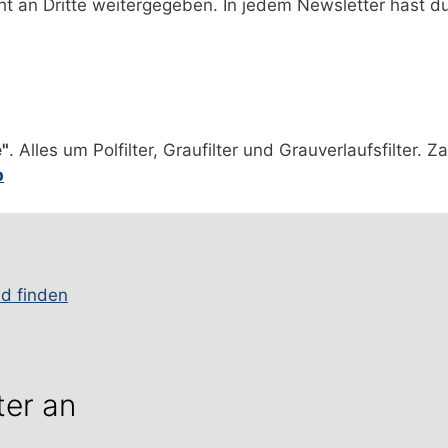
ht an Dritte weitergegeben. In jedem Newsletter hast 
e"
. Alles um Polfilter, Graufilter und Grauverlaufsfilter. 
p
nd finden
ter an