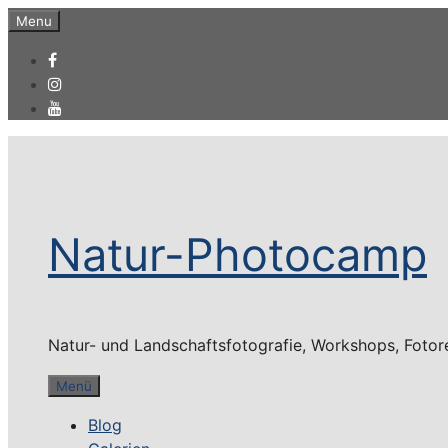
Zum
Menu
Inhalt
springen
Natur-Photocamp
Natur- und Landschaftsfotografie, Workshops, Fotor
Menü
Blog