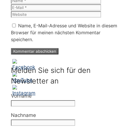
Name
E-
Mail
Website
Name, E-Mail-Adresse und Website in diesem
Browser für meinen nächsten Kommentar
speichern.
Melden Sie sich für den
Newsletter an
Vorname
Nachname