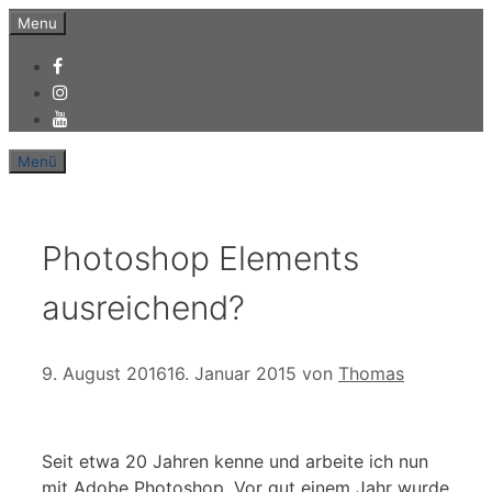
Zum
Menu
Inhalt
springen
Menü
Photoshop Elements
ausreichend?
9. August 2016
16. Januar 2015
von
Thomas
Seit etwa 20 Jahren kenne und arbeite ich nun
mit Adobe Photoshop. Vor gut einem Jahr wurde