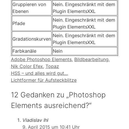
Gruppieren von
Nein. Eingeschränkt mit dem
Ebenen
Plugin ElementsXXL
Nein. Eingeschränkt mit dem
Pfade
Plugin ElementsXXL
Nein. Eingeschränkt mit dem
Gradationskurven
Plugin ElementsXXL
Farbkanäle
Nein
Schlagwörter
Adobe Photoshop Elements
,
Bildbearbeitung
,
Nik Color Efex
,
Topaz
HSS – und alles wird gut…
Lichtformer für Aufsteckblitze
12 Gedanken zu „Photoshop
Elements ausreichend?“
Vladislav Ihl
9. April 2015 um 10:41 Uhr