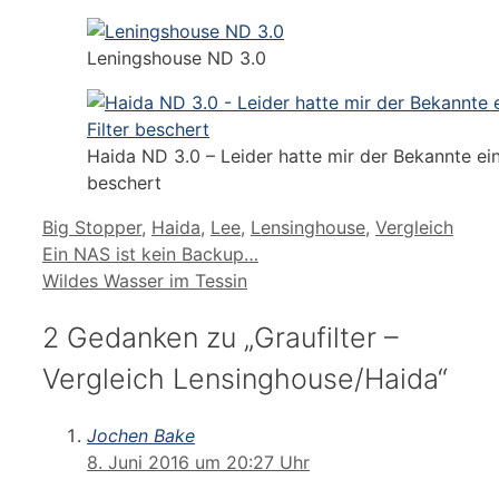
Leningshouse ND 3.0
Haida ND 3.0 – Leider hatte mir der Bekannte ei
beschert
Schlagwörter
Big Stopper
,
Haida
,
Lee
,
Lensinghouse
,
Vergleich
Ein NAS ist kein Backup…
Wildes Wasser im Tessin
2 Gedanken zu „Graufilter –
Vergleich Lensinghouse/Haida“
Jochen Bake
8. Juni 2016 um 20:27 Uhr