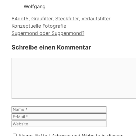
Wolfgang
Schlagwörter
84dot5
,
Graufilter
,
Steckfilter
,
Verlaufsfilter
Konzeptuelle Fotografie
Supermond oder Suppenmond?
Schreibe einen Kommentar
Kommentar
Name
E-
Mail
Website
Name, E-Mail-Adresse und Website in diesem