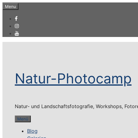
Zum
Menu
Inhalt
springen
Natur-Photocamp
Natur- und Landschaftsfotografie, Workshops, Fotor
Menü
Blog