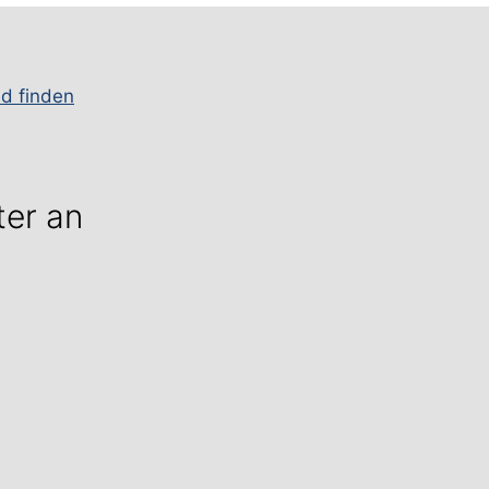
nd finden
ter an