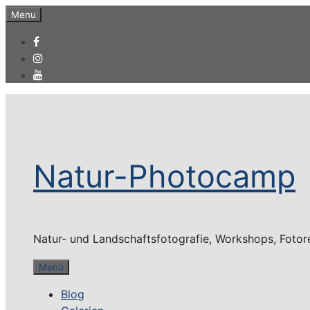
Zum
Menu
Inhalt
springen
Natur-Photocamp
Natur- und Landschaftsfotografie, Workshops, Fotor
Menü
Blog