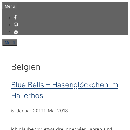
Zum
Menu
Inhalt
springen
Menü
Belgien
Blue Bells – Hasenglöckchen im
Hallerbos
5. Januar 2019
1. Mai 2018
Ich glaube vor etwa drei oder vier Jahren sind